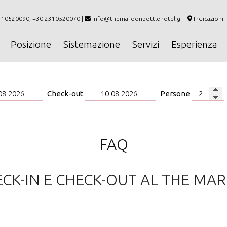
310520090, +30 2310520070 |
info@themaroonbottlehotel.gr
|
Indicazioni
Posizione
Sistemazione
Servizi
Esperienza
Check-out
Persone
FAQ
ECK-IN E CHECK-OUT AL THE M