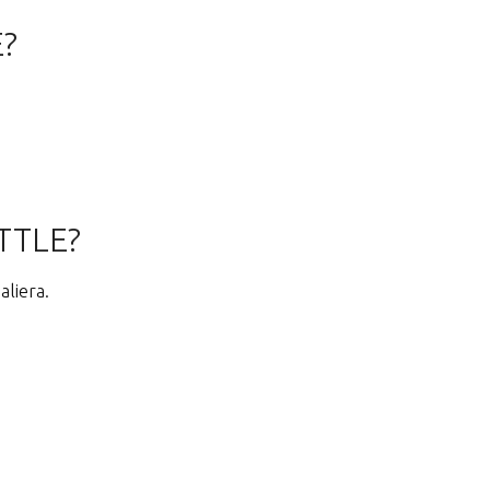
?
TTLE?
liera.