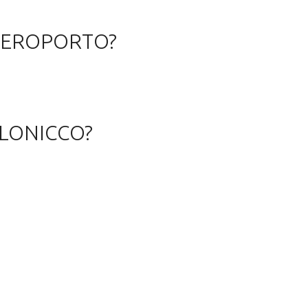
’AEROPORTO?
ALONICCO?