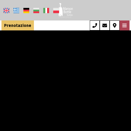
≡
Prenotazione
Casa
Posizione
Sistemazione
Servizi
Esperienza
Foto
Faq
Impressioni