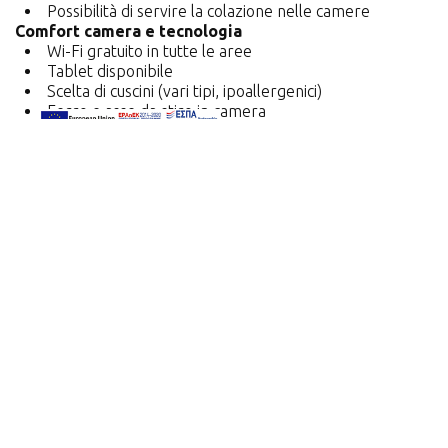
Possibilità di servire la colazione nelle camere
Comfort camera e tecnologia
Wi-Fi gratuito in tutte le aree
Tablet disponibile
Scelta di cuscini (vari tipi, ipoallergenici)
Ferro e asse da stiro in camera
Culla per bambini su richiesta
Servizio sveglia
Camere non fumatori
Pulizia e lavanderia
Cambio asciugamani su richiesta
Servizio serale di riassetto (controllo camera, cambio
asciugamani, rimozione copriletto, svuotamento cestino)
Lavaggio a secco, lavanderia e stiratura (su richiesta)
Trasferimenti ed escursioni
Trasferimento da/per aeroporto Macedonia (SKG)
Trasferimento da/per porto di Salonicco
Trasferimento da/per stazione ferroviaria
Organizzazione escursioni: Meteora (Kalambaka) e
Museo Archeologico di Veria