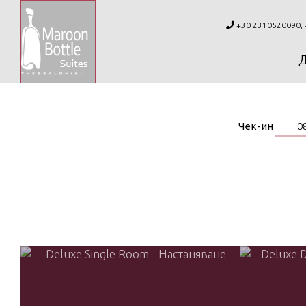
+30 2310520090, 
Чек-ин