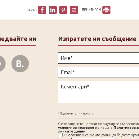
SHARE
ПРИНТИРАЙ
ледвайте ни
Изпратете ни съобщение
* Задължителни полета
С изпращането на този формуляр се съгласяват
условия за ползване
и с нашата
Политика за з
личните данни
Съгласявам се моите данни да бъдат съхра