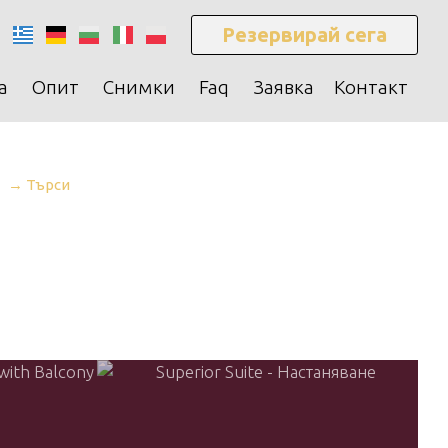
Резервирай сега
а
Опит
Снимки
Faq
Заявка
Контакт
→ Търси