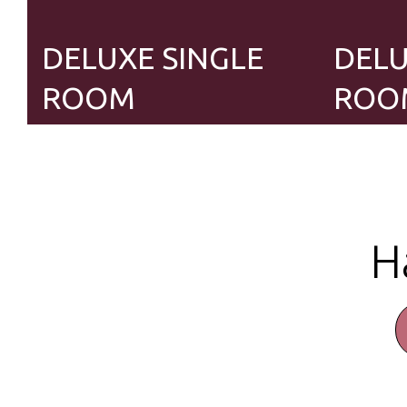
DELUXE SINGLE
DEL
ROOM
ROO
1 човек
2 човека
Резервирай сега
Виж повече
Н