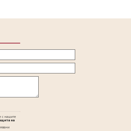
е с нашите
ащита на
нявани