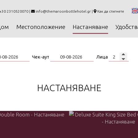
+30 2310520070 |
info@themaroonbottlehotel.gr
|
Как да стигнете
Дом
Местоположение
Настаняване
Удобств
Чек-аут
Лица
НАСТАНЯВАНЕ