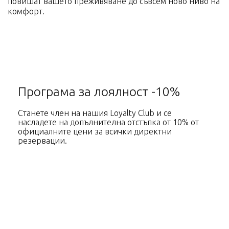
повишат вашето преживяване до съвсем ново ниво на
Контакт
комфорт.
Програма за лоялност -10%
Станете член на нашия Loyalty Club и се
насладете на допълнителна отстъпка от 10% от
официалните цени за всички директни
резервации.