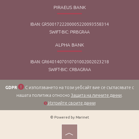
PIRAEUS BANK
IBAN: GR5001722200005220093558314
SWIFT-BIC: PIRBGRAA
ALPHA BANK
IBAN: GR6401407010701002002023218
SWIFT-BIC: CRBAGRAA
GDPR
С използването на този уебсайт вие се съгласявате с
нашата политика относно
Защита на личните данни
.
Изтрийте своите данни
© Powered by Marinet
︿