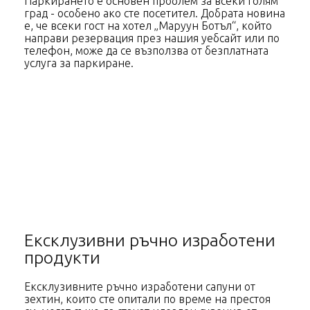
Паркирането е основен проблем за всеки голям
град - особено ако сте посетител. Добрата новина
е, че всеки гост на хотел „Маруун Ботъл“, който
направи резервация през нашия уебсайт или по
телефон, може да се възползва от безплатната
услуга за паркиране.
Ексклузивни ръчно изработени
продукти
Ексклузивните ръчно изработени сапуни от
зехтин, които сте опитали по време на престоя