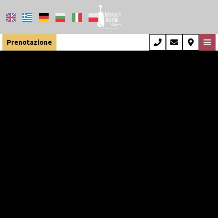
≡
Prenotazione
Casa
Posizione
Sistemazione
Servizi
Esperienza
Foto
Faq
Impressioni